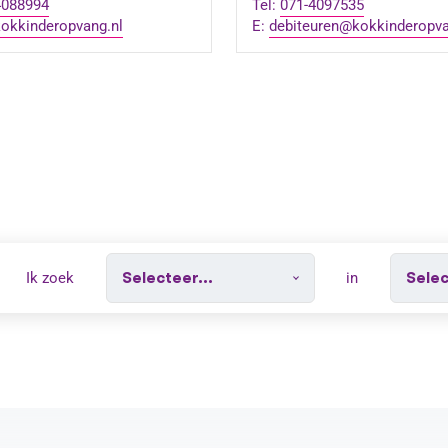
4088994
Tel:
071-4097535
okkinderopvang.nl
E:
debiteuren@kokkinderopva
Ik zoek
in