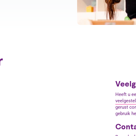
r
Veelg
Heeft u ee
veelgeste
gerust co
gebruik he
Cont