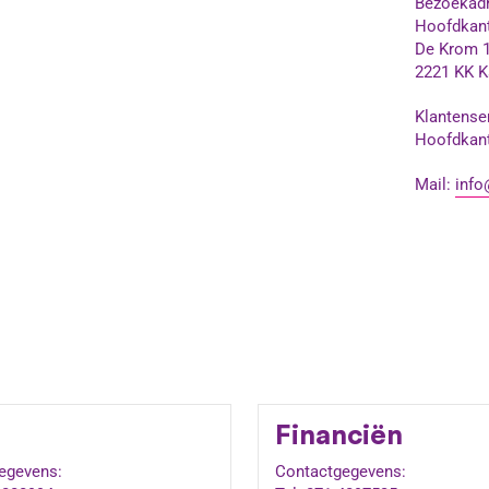
Bezoekadr
Hoofdkan
De Krom 
2221 KK K
Klantense
Hoofdkan
Mail:
info
Financiën
egevens:
Contactgegevens: