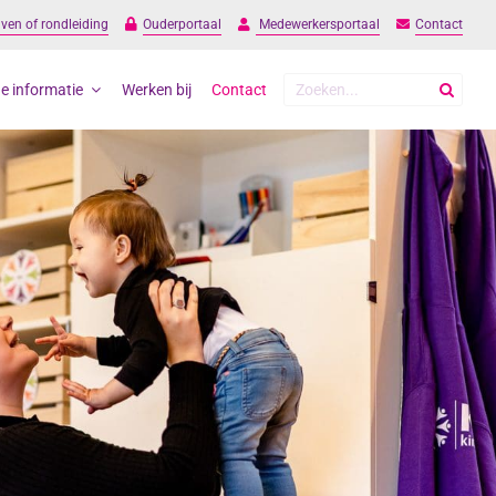
jven of rondleiding
Ouderportaal
Medewerkersportaal
Contact
Zoeken
e informatie
Werken bij
Contact
naar: