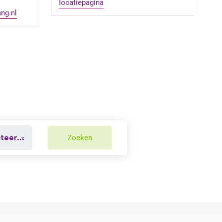
locatiepagina
ng.nl
Zoeken