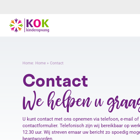
Ga
naar
inhoud
Home:
Home
Contact
Contact
We helpen u graa
U kunt contact met ons opnemen via telefoon, e-mail of
contactformulier. Telefonisch zijn wij bereikbaar op wer
12.30 uur. Wij streven ernaar uw bericht zo spoedig moge
beantwoorden.