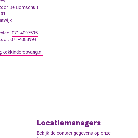
es:
toor De Bomschuit
101
atwijk
rvice:
071-4097535
toor:
071-4088994
@kokkinderopvang.nl
Locatiemanagers
Bekijk de contact gegevens op onze