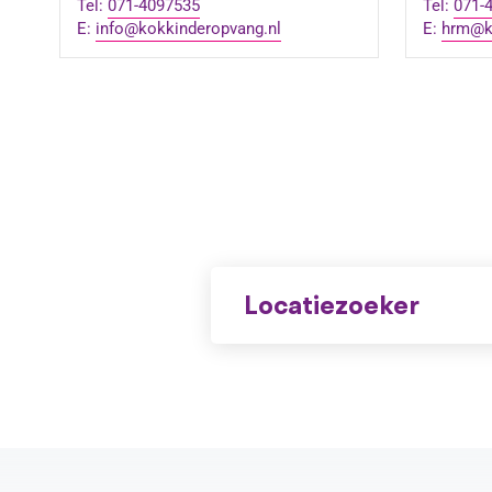
Tel:
071-4097535
Tel:
071-
E:
info@kokkinderopvang.nl
E:
hrm@k
Locatiezoeker