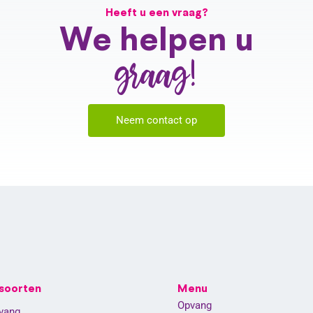
Heeft u een vraag?
We helpen u
graag!
Neem contact op
soorten
Menu
Opvang
vang