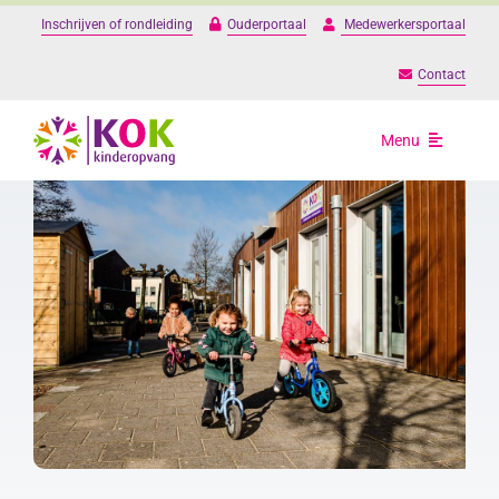
Ga
Inschrijven of rondleiding
Ouderportaal
Medewerkersportaal
naar
inhoud
Contact
Menu
Opvang
Onze locaties
Over ons
Praktische informat
Werken bij