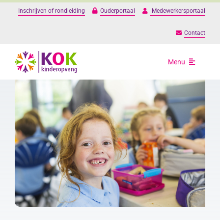
Ga
Inschrijven of rondleiding
Ouderportaal
Medewerkersportaal
naar
inhoud
Contact
Menu
Opvang
Onze locaties
Over ons
Praktische informat
Werken bij