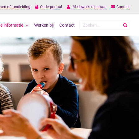
jven of rondleiding
Ouderportaal
Medewerkersportaal
Contact
Zoeken
e informatie
Werken bij
Contact
naar: