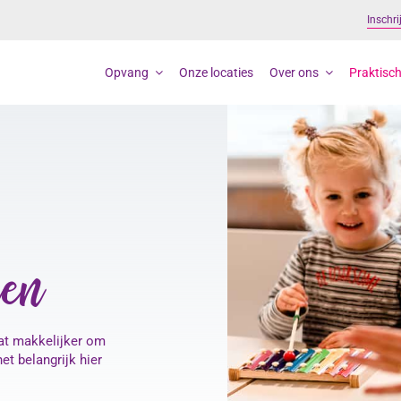
Inschri
Opvang
Onze locaties
Over ons
Praktisch
nen
wat makkelijker om
t belangrijk hier