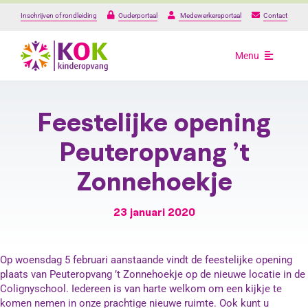
Ga
Inschrijven of rondleiding
Ouderportaal
Medewerkersportaal
Contact
naar
inhoud
Menu
Opvang
Feestelijke opening
Onze locaties
Peuteropvang ’t
Zonnehoekje
Over ons
23 januari 2020
Praktische informat
Op woensdag 5 februari aanstaande vindt de feestelijke opening
Werken bij
plaats van Peuteropvang ’t Zonnehoekje op de nieuwe locatie in de
Colignyschool. Iedereen is van harte welkom om een kijkje te
komen nemen in onze prachtige nieuwe ruimte. Ook kunt u