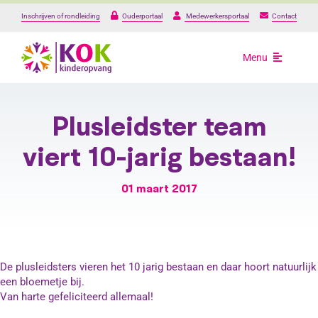
Ga
Inschrijven of rondleiding
Ouderportaal
Medewerkersportaal
Contact
naar
inhoud
Menu
Opvang
Plusleidster team
Onze locaties
viert 10-jarig bestaan!
01 maart 2017
Over ons
Praktische informat
De plusleidsters vieren het 10 jarig bestaan en daar hoort natuurlijk
een bloemetje bij.
Werken bij
Van harte gefeliciteerd allemaal!