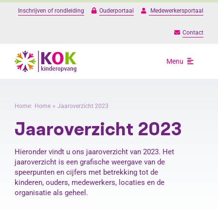
Ga
Inschrijven of rondleiding
Ouderportaal
Medewerkersportaal
naar
inhoud
Contact
Menu
Opvang
Home:
Home
Jaaroverzicht 2023
Onze locaties
Jaaroverzicht 2023
Over ons
Hieronder vindt u ons jaaroverzicht van 2023. Het
jaaroverzicht is een grafische weergave van de
speerpunten en cijfers met betrekking tot de
kinderen, ouders, medewerkers, locaties en de
Praktische informat
organisatie als geheel.
Werken bij