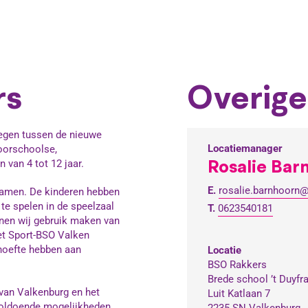
rs
Overige
legen tussen de nieuwe
Locatiemanager
voorschoolse,
Rosalie Bar
van 4 tot 12 jaar.
E.
rosalie.barnhoorn
 ramen. De kinderen hebben
 te spelen in de speelzaal
T.
0623540181
nen wij gebruik maken van
et Sport-BSO Valken
ehoefte hebben aan
Locatie
BSO Rakkers
Brede school ’t Duyfr
van Valkenburg en het
Luit Katlaan 7
voldoende mogelijkheden
2235 SN Valkenburg