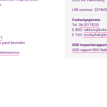
s.
LRK nummer: 237460
Contactgegevens
Tel.
06-33175233
E BSO:
rakkers@kokki
E TSO:
tsoduyfrak@ko
‘t
de pand bevinden.
GGD Inspectierapport
GGD rapport BSO Rak
antenservice
.