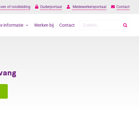
jven of rondleiding
Ouderportaal
Medewerkersportaal
Contact
Zoeken
e informatie
Werken bij
Contact
naar:
vang