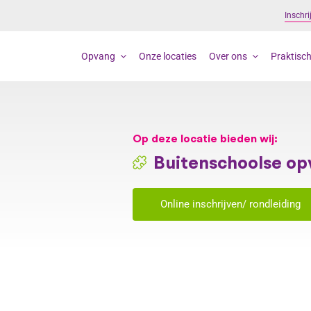
Inschri
Opvang
Onze locaties
Over ons
Praktisch
Op deze locatie bieden wij:
Buitenschoolse op
Online inschrijven/ rondleiding