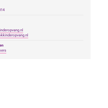
014
nderopvang.nl
kkinderopvang.nl
en
kers