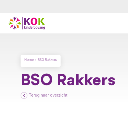
Ga
naar
inhoud
Home
BSO Rakkers
BSO Rakkers
Terug naar overzicht