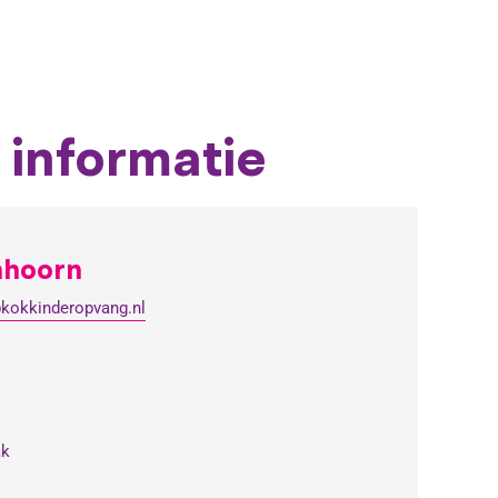
 informatie
nhoorn
@kokkinderopvang.nl
ak