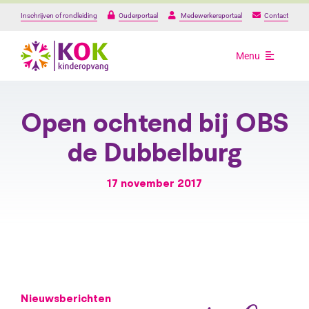
Ga
Inschrijven of rondleiding
Ouderportaal
Medewerkersportaal
Contact
naar
inhoud
Menu
Opvang
Open ochtend bij OBS
Onze locaties
de Dubbelburg
17 november 2017
Over ons
Praktische informat
Werken bij
Nieuwsberichten