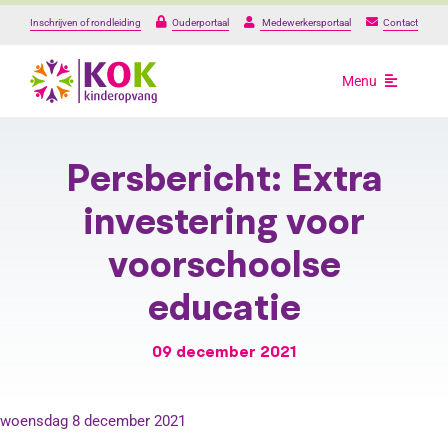
Ga
Inschrijven of rondleiding
Ouderportaal
Medewerkersportaal
Contact
naar
inhoud
Menu
Opvang
Persbericht: Extra
Onze locaties
investering voor
voorschoolse
Over ons
educatie
Praktische informat
09 december 2021
Werken bij
woensdag 8 december 2021