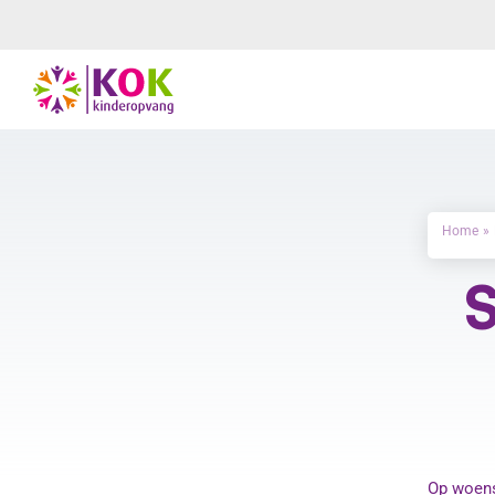
Ga
naar
inhoud
Home
S
Op woens