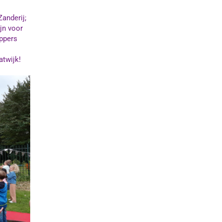
Zanderij
;
jn voor
oppers
atwijk
!