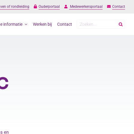
jven of rondleiding
Ouderportaal
Medewerkersportaal
Contact
Zoeken
e informatie
Werken bij
Contact
naar:
KC
os en