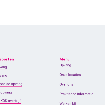
soorten
Menu
Opvang
vang
Onze locaties
vang
hoolse opvang
Over ons
e opvang
Praktische informatie
 KOK overblijf
Werken bij