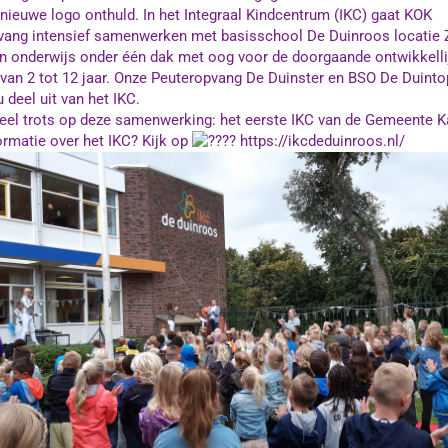
nieuwe logo onthuld. In het Integraal Kindcentrum (IKC) gaat KOK
vang intensief samenwerken met basisschool
De Duinroos locatie 
n onderwijs onder één dak met oog voor de doorgaande ontwikkelli
 van 2 tot 12 jaar. Onze Peuteropvang De Duinster en BSO De Duint
deel uit van het IKC.
heel trots op deze samenwerking: het eerste IKC van de
Gemeente K
ormatie over het IKC? Kijk op
https://ikcdeduinroos.nl/