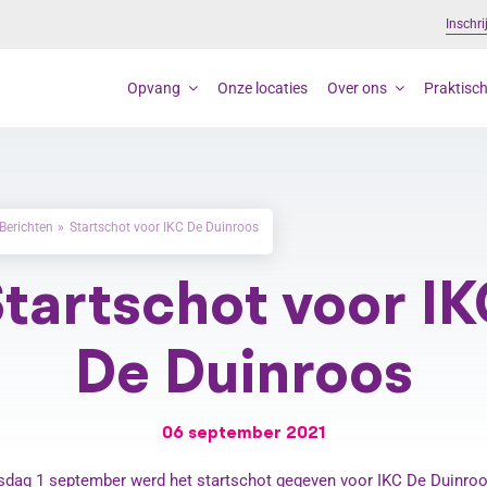
Inschri
Opvang
Onze locaties
Over ons
Praktisch
Berichten
Startschot voor IKC De Duinroos
tartschot voor I
De Duinroos
06 september 2021
dag 1 september werd het startschot gegeven voor IKC De Duinro