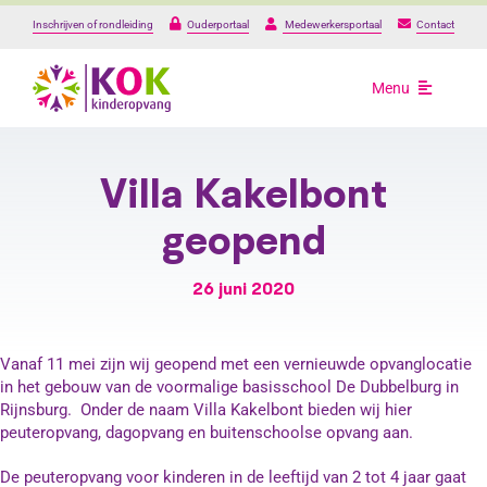
Ga
Inschrijven of rondleiding
Ouderportaal
Medewerkersportaal
Contact
naar
inhoud
Menu
Opvang
Villa Kakelbont
Onze locaties
geopend
26 juni 2020
Over ons
Praktische informat
Vanaf 11 mei zijn wij geopend met een vernieuwde opvanglocatie
in het gebouw van de voormalige basisschool De Dubbelburg in
Rijnsburg. Onder de naam Villa Kakelbont bieden wij hier
Werken bij
peuteropvang, dagopvang en buitenschoolse opvang aan.
De peuteropvang voor kinderen in de leeftijd van 2 tot 4 jaar gaat