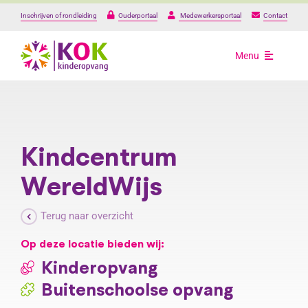
Ga
Inschrijven of rondleiding
Ouderportaal
Medewerkersportaal
Contact
naar
inhoud
Menu
Opvang
Onze locaties
Kindcentrum
WereldWijs
Over ons
Terug naar overzicht
Praktische informat
Op deze locatie bieden wij:
Kinderopvang
Werken bij
Buitenschoolse opvang