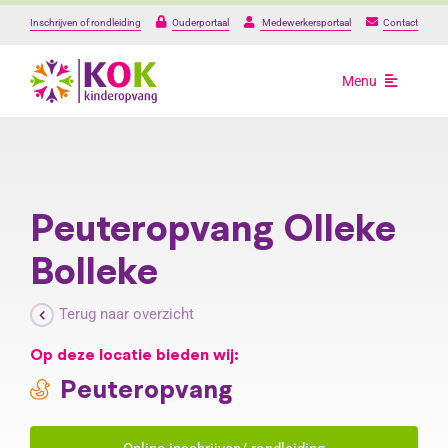
Ga
Inschrijven of rondleiding
Ouderportaal
Medewerkersportaal
Contact
naar
inhoud
Menu
Opvang
Onze locaties
Peuteropvang Olleke
Bolleke
Over ons
Terug naar overzicht
Praktische informat
Op deze locatie bieden wij:
Peuteropvang
Werken bij