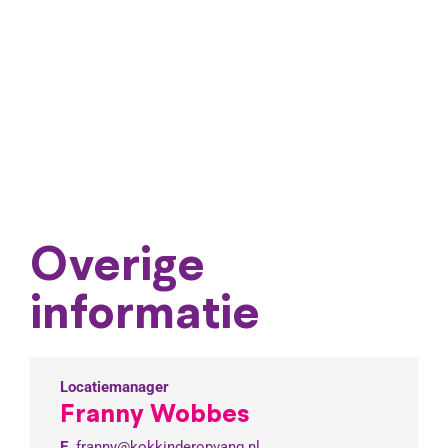
Overige
informatie
Locatiemanager
Franny Wobbes
E.
franny@kokkinderopvang.nl