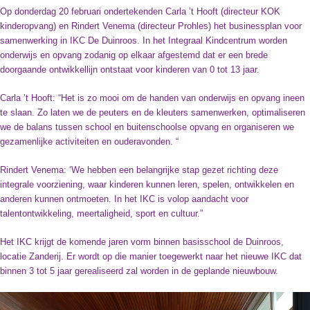
Contact
Op donderdag 20 februari ondertekenden Carla ’t Hooft (directeur KOK
kinderopvang) en Rindert Venema (directeur Prohles) het businessplan voor
samenwerking in IKC De Duinroos. In het Integraal Kindcentrum worden
onderwijs en opvang zodanig op elkaar afgestemd dat er een brede
doorgaande ontwikkellijn ontstaat voor kinderen van 0 tot 13 jaar.
Carla ’t Hooft: “Het is zo mooi om de handen van onderwijs en opvang ineen
te slaan. Zo laten we de peuters en de kleuters samenwerken, optimaliseren
we de balans tussen school en buitenschoolse opvang en organiseren we
gezamenlijke activiteiten en ouderavonden. “
Rindert Venema: ‘We hebben een belangrijke stap gezet richting deze
integrale voorziening, waar kinderen kunnen leren, spelen, ontwikkelen en
anderen kunnen ontmoeten. In het IKC is volop aandacht voor
talentontwikkeling, meertaligheid, sport en cultuur.”
Het IKC krijgt de komende jaren vorm binnen basisschool de Duinroos,
locatie Zanderij. Er wordt op die manier toegewerkt naar het nieuwe IKC dat
binnen 3 tot 5 jaar gerealiseerd zal worden in de geplande nieuwbouw.