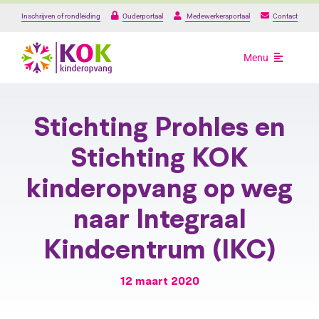
Ga
Inschrijven of rondleiding
Ouderportaal
Medewerkersportaal
Contact
naar
inhoud
Menu
Opvang
Stichting Prohles en
Onze locaties
Stichting KOK
kinderopvang op weg
Over ons
naar Integraal
Praktische informat
Kindcentrum (IKC)
12 maart 2020
Werken bij